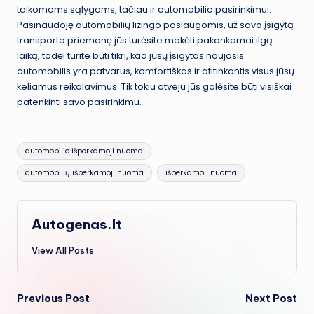
taikomoms sąlygoms, tačiau ir automobilio pasirinkimui.
Pasinaudoję automobilių lizingo paslaugomis, už savo įsigytą
transporto priemonę jūs turėsite mokėti pakankamai ilgą
laiką, todėl turite būti tikri, kad jūsų įsigytas naujasis
automobilis yra patvarus, komfortiškas ir atitinkantis visus jūsų
keliamus reikalavimus. Tik tokiu atveju jūs galėsite būti visiškai
patenkinti savo pasirinkimu.
Tags:
automobilio išperkamoji nuoma
automobilių išperkamoji nuoma
išperkamoji nuoma
Autogenas.lt
View All Posts
Post
Previous Post
Next Post