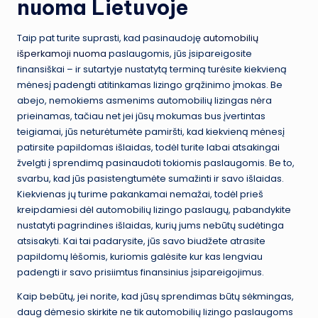
nuoma Lietuvoje
Taip pat turite suprasti, kad pasinaudoję
automobilių
išperkamoji nuoma
paslaugomis, jūs įsipareigosite
finansiškai – ir sutartyje nustatytą terminą turėsite kiekvieną
mėnesį padengti atitinkamas lizingo grąžinimo įmokas. Be
abejo, nemokiems asmenims automobilių lizingas nėra
prieinamas, tačiau net jei jūsų mokumas bus įvertintas
teigiamai, jūs neturėtumėte pamiršti, kad kiekvieną mėnesį
patirsite papildomas išlaidas, todėl turite labai atsakingai
žvelgti į sprendimą pasinaudoti tokiomis paslaugomis. Be to,
svarbu, kad jūs pasistengtumėte sumažinti ir savo išlaidas.
Kiekvienas jų turime pakankamai nemažai, todėl prieš
kreipdamiesi dėl automobilių lizingo paslaugų, pabandykite
nustatyti pagrindines išlaidas, kurių jums nebūtų sudėtinga
atsisakyti. Kai tai padarysite, jūs savo biudžete atrasite
papildomų lėšomis, kuriomis galėsite kur kas lengviau
padengti ir savo prisiimtus finansinius įsipareigojimus.
Kaip bebūtų, jei norite, kad jūsų sprendimas būtų sėkmingas,
daug dėmesio skirkite ne tik automobilių lizingo paslaugoms