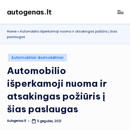
autogenas.lt
Skip
to
content
Home
»
Automobilio išperkamoji nuoma ir atsakingas požiūris į šias
paslaugas
Posted
Automobiliai išsimokėtinai
in
Automobilio
išperkamoji nuoma ir
atsakingas požiūris į
šias paslaugas
Autogenas.lt
5 gegužės, 2021
Posted
by