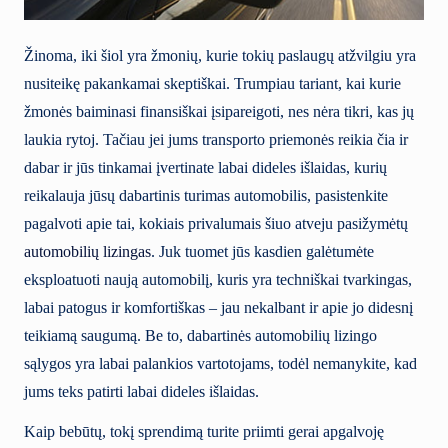
Žinoma, iki šiol yra žmonių, kurie tokių paslaugų atžvilgiu yra
nusiteikę pakankamai skeptiškai. Trumpiau tariant, kai kurie
žmonės baiminasi finansiškai įsipareigoti, nes nėra tikri, kas jų
laukia rytoj. Tačiau jei jums transporto priemonės reikia čia ir
dabar ir jūs tinkamai įvertinate labai dideles išlaidas, kurių
reikalauja jūsų dabartinis turimas automobilis, pasistenkite
pagalvoti apie tai, kokiais privalumais šiuo atveju pasižymėtų
automobilių lizingas
. Juk tuomet jūs kasdien galėtumėte
eksploatuoti naują automobilį, kuris yra techniškai tvarkingas,
labai patogus ir komfortiškas – jau nekalbant ir apie jo didesnį
teikiamą saugumą. Be to, dabartinės automobilių lizingo
sąlygos yra labai palankios vartotojams, todėl nemanykite, kad
jums teks patirti labai dideles išlaidas.
Kaip bebūtų, tokį sprendimą turite priimti gerai apgalvoję