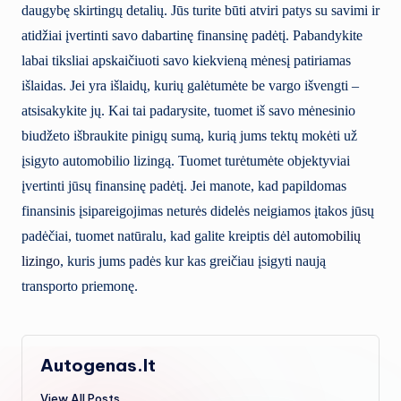
daugybę skirtingų detalių. Jūs turite būti atviri patys su savimi ir
atidžiai įvertinti savo dabartinę finansinę padėtį. Pabandykite
labai tiksliai apskaičiuoti savo kiekvieną mėnesį patiriamas
išlaidas. Jei yra išlaidų, kurių galėtumėte be vargo išvengti –
atsisakykite jų. Kai tai padarysite, tuomet iš savo mėnesinio
biudžeto išbraukite pinigų sumą, kurią jums tektų mokėti už
įsigyto automobilio lizingą. Tuomet turėtumėte objektyviai
įvertinti jūsų finansinę padėtį. Jei manote, kad papildomas
finansinis įsipareigojimas neturės didelės neigiamos įtakos jūsų
padėčiai, tuomet natūralu, kad galite kreiptis dėl
automobilių
lizingo
, kuris jums padės kur kas greičiau įsigyti naują
transporto priemonę.
Autogenas.lt
View All Posts