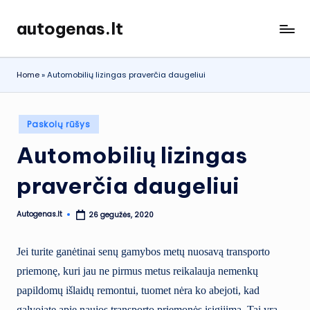
autogenas.lt
Skip
to
content
Home
»
Automobilių lizingas praverčia daugeliui
Posted
Paskolų rūšys
in
Automobilių lizingas
praverčia daugeliui
Autogenas.lt
26 gegužės, 2020
Posted
by
Jei turite ganėtinai senų gamybos metų nuosavą transporto
priemonę, kuri jau ne pirmus metus reikalauja nemenkų
papildomų išlaidų remontui, tuomet nėra ko abejoti, kad
galvojate apie naujos transporto priemonės įsigijimą. Tai yra