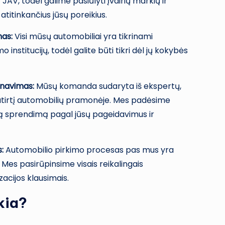
 JAV, todėl galime pasiūlyti įvairių markių ir
atitinkančius jūsų poreikius.
mas:
Visi mūsų automobiliai yra tikrinami
o institucijų, todėl galite būti tikri dėl jų kokybės
rnavimas:
Mūsų komanda sudaryta iš ekspertų,
atirtį automobilių pramonėje. Mes padėsime
ią sprendimą pagal jūsų pageidavimus ir
:
Automobilio pirkimo procesas pas mus yra
 Mes pasirūpinsime visais reikalingais
acijos klausimais.
kia?