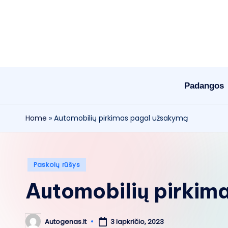
Skip
to
content
Padangos
Home
»
Automobilių pirkimas pagal užsakymą
Posted
Paskolų rūšys
in
Automobilių pirkim
Autogenas.lt
3 lapkričio, 2023
Posted