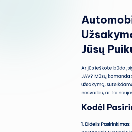
Automobi
Užsakymą 
Jūsų Puik
Ar jūs ieškote būdo įsi
JAV? Mūsų komanda sp
užsakymą, suteikdama 
nesvarbu, ar tai nauja
Kodėl Pasir
1. Didelis Pasirinkimas: