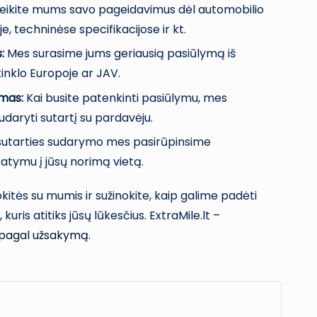
eikite mums savo pageidavimus dėl automobilio
, techninėse specifikacijose ir kt.
:
Mes surasime jums geriausią pasiūlymą iš
inklo Europoje ar JAV.
ymas:
Kai busite patenkinti pasiūlymu, mes
daryti sutartį su pardavėju.
sutarties sudarymo mes pasirūpinsime
tatymu į jūsų norimą vietą.
tės su mumis ir sužinokite, kaip galime padėti
 kuris atitiks jūsų lūkesčius. ExtraMile.lt –
 pagal užsakymą
.