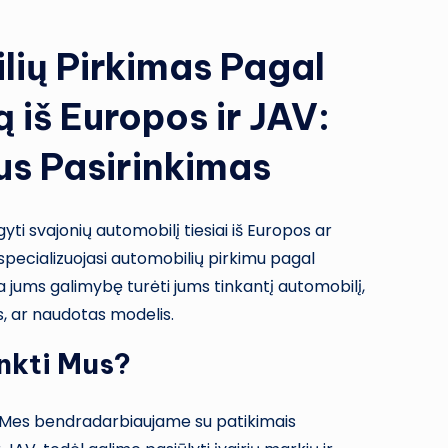
lių Pirkimas Pagal
iš Europos ir JAV:
us Pasirinkimas
gyti svajonių automobilį tiesiai iš Europos ar
ecializuojasi automobilių pirkimu pagal
jums galimybę turėti jums tinkantį automobilį,
s, ar naudotas modelis.
inkti Mus?
Mes bendradarbiaujame su patikimais