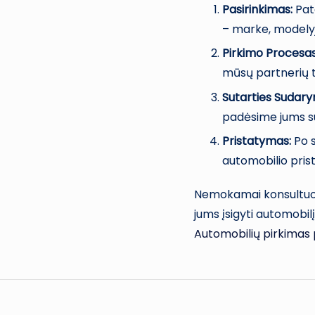
Pasirinkimas:
Pat
– marke, modelyje
Pirkimo Procesas
mūsų partnerių t
Sutarties Sudar
padėsime jums su
Pristatymas:
Po 
automobilio pris
Nemokamai konsultuoki
jums įsigyti automobilį,
Automobilių pirkimas