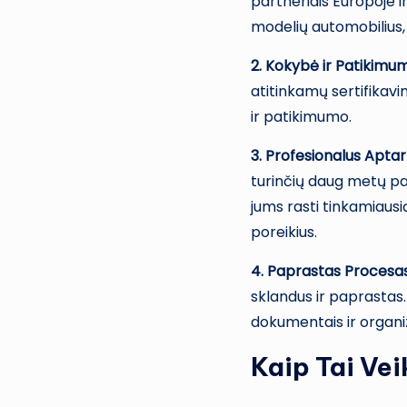
partneriais Europoje ir
modelių automobilius, 
2. Kokybė ir Patikimu
atitinkamų sertifikavim
ir patikimumo.
3. Profesionalus Apta
turinčių daug metų p
jums rasti tinkamiaus
poreikius.
4. Paprastas Procesas
sklandus ir paprastas.
dokumentais ir organiz
Kaip Tai Vei