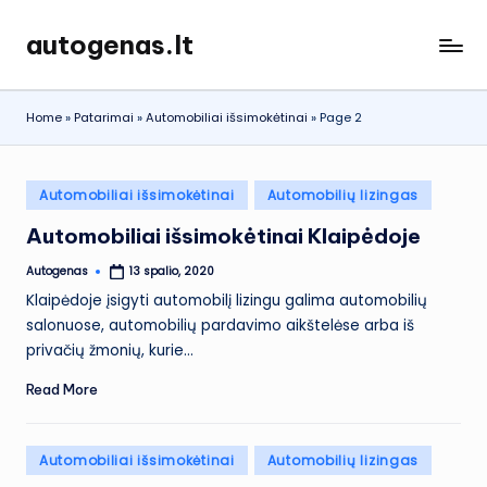
autogenas.lt
Skip
to
content
Home
»
Patarimai
»
Automobiliai išsimokėtinai
»
Page 2
Posted
Automobiliai išsimokėtinai
Automobilių lizingas
in
Automobiliai išsimokėtinai Klaipėdoje
Autogenas
13 spalio, 2020
Posted
by
Klaipėdoje įsigyti automobilį lizingu galima automobilių
salonuose, automobilių pardavimo aikštelėse arba iš
privačių žmonių, kurie…
Read More
Posted
Automobiliai išsimokėtinai
Automobilių lizingas
in