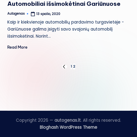
Automobiliai išsimokėtinai Gariūnuose
Autogenas
13 spalio, 2020
Posted
by
Kaip ir kiekvienoje automobilių pardavimo turgavietėje -
Gariūnuose galima įsigyti savo svajonių automobilį
išsimokėtinai. Norint…
Read More
Įrašų
1
2
PREVIOUS
PAGE
puslapiavimas
Copyright 2026 —
autogenas.lt
. All rights reserved.
Bloghash WordPress Theme