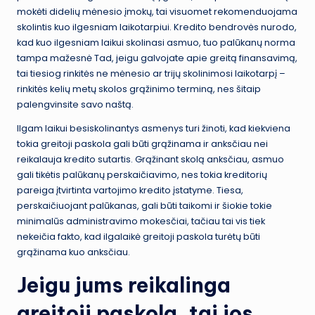
mokėti didelių mėnesio įmokų, tai visuomet rekomenduojama
skolintis kuo ilgesniam laikotarpiui. Kredito bendrovės nurodo,
kad kuo ilgesniam laikui skolinasi asmuo, tuo palūkanų norma
tampa mažesnė Tad, jeigu galvojate apie greitą finansavimą,
tai tiesiog rinkitės ne mėnesio ar trijų skolinimosi laikotarpį –
rinkitės kelių metų skolos grąžinimo terminą, nes šitaip
palengvinsite savo naštą.
Ilgam laikui besiskolinantys asmenys turi žinoti, kad kiekviena
tokia greitoji paskola gali būti grąžinama ir anksčiau nei
reikalauja kredito sutartis. Grąžinant skolą anksčiau, asmuo
gali tikėtis palūkanų perskaičiavimo, nes tokia kreditorių
pareiga įtvirtinta vartojimo kredito įstatyme. Tiesa,
perskaičiuojant palūkanas, gali būti taikomi ir šiokie tokie
minimalūs administravimo mokesčiai, tačiau tai vis tiek
nekeičia fakto, kad ilgalaikė greitoji paskola turėtų būti
grąžinama kuo anksčiau.
Jeigu jums reikalinga
greitoji paskola, tai jos