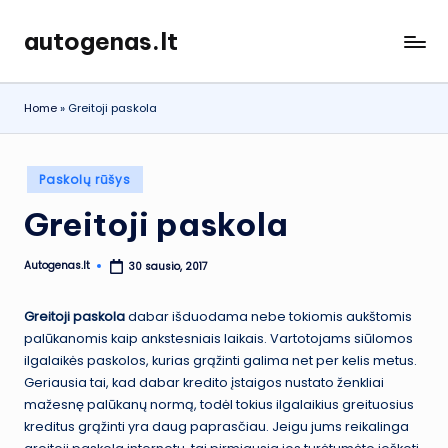
autogenas.lt
Skip
to
content
Home
»
Greitoji paskola
Posted
Paskolų rūšys
in
Greitoji paskola
Autogenas.lt
30 sausio, 2017
Posted
by
Greitoji paskola
dabar išduodama nebe tokiomis aukštomis
palūkanomis kaip ankstesniais laikais. Vartotojams siūlomos
ilgalaikės paskolos, kurias grąžinti galima net per kelis metus.
Geriausia tai, kad dabar kredito įstaigos nustato ženkliai
mažesnę palūkanų normą, todėl tokius ilgalaikius greituosius
kreditus grąžinti yra daug paprasčiau. Jeigu jums reikalinga