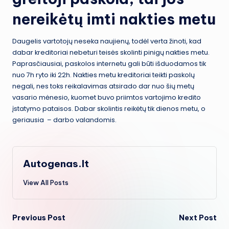
nereikėtų imti nakties metu
Daugelis vartotojų neseka naujienų, todėl verta žinoti, kad
dabar kreditoriai nebeturi teisės skolinti pinigų nakties metu.
Paprasčiausiai, paskolos internetu gali būti išduodamos tik
nuo 7h ryto iki 22h. Nakties metu kreditoriai teikti paskolų
negali, nes toks reikalavimas atsirado dar nuo šių metų
vasario mėnesio, kuomet buvo priimtos vartojimo kredito
įstatymo pataisos. Dabar skolintis reikėtų tik dienos metu, o
geriausia – darbo valandomis.
Autogenas.lt
View All Posts
Post
Previous Post
Next Post