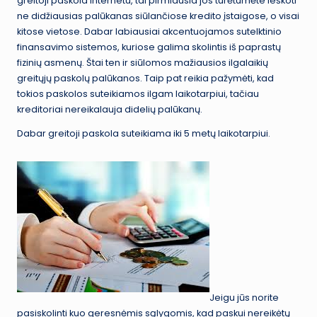
greitoji paskola internetu, tai pirmiausia jos turėtumėte ieškoti
ne didžiausias palūkanas siūlančiose kredito įstaigose, o visai
kitose vietose. Dabar labiausiai akcentuojamos sutelktinio
finansavimo sistemos, kuriose galima skolintis iš paprastų
fizinių asmenų. Štai ten ir siūlomos mažiausios ilgalaikių
greitųjų paskolų palūkanos. Taip pat reikia pažymėti, kad
tokios paskolos suteikiamos ilgam laikotarpiui, tačiau
kreditoriai nereikalauja didelių palūkanų.
Dabar greitoji paskola suteikiama iki 5 metų laikotarpiui.
Jeigu jūs norite
pasiskolinti kuo geresnėmis sąlygomis, kad paskui nereikėtų