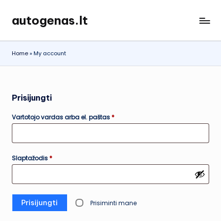
autogenas.lt
Skip
to
content
Home
»
My account
Prisijungti
Privalomas
Vartotojo vardas arba el. paštas
*
Privalomas
Slaptažodis
*
Prisijungti
Prisiminti mane