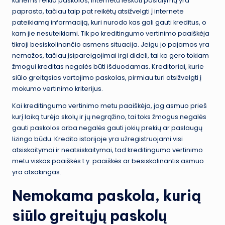
kuriems reikia paskolos, internetu ieškoti pasiūlymų yra
paprasta, tačiau taip pat reikėtų atsižvelgti į internete
pateikiamą informaciją, kuri nurodo kas gali gauti kreditus, o
kam jie nesuteikiami. Tik po kreditingumo vertinimo paaiškėja
tikroji besiskolinančio asmens situacija. Jeigu jo pajamos yra
nemažos, tačiau įsipareigojimai irgi dideli, tai ko gero tokiam
žmogui kreditas negalės būti išduodamas. Kreditoriai, kurie
siūlo greitąsias vartojimo paskolas, pirmiau turi atsižvelgti į
mokumo vertinimo kriterijus.
Kai kreditingumo vertinimo metu paaiškėja, jog asmuo prieš
kurį laiką turėjo skolų ir jų negrąžino, tai toks žmogus negalės
gauti paskolos arba negalės gauti jokių prekių ar paslaugų
lizingo būdu. Kredito istorijoje yra užregistruojami visi
atsiskaitymai ir neatsiskaitymai, tad kreditingumo vertinimo
metu viskas paaiškės t.y. paaiškės ar besiskolinantis asmuo
yra atsakingas.
Nemokama paskola, kurią
siūlo greitųjų paskolų