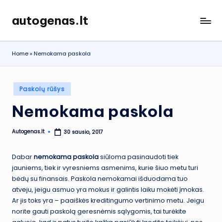
autogenas.lt
Skip
to
content
Home
»
Nemokama paskola
Posted
Paskolų rūšys
in
Nemokama paskola
Autogenas.lt
30 sausio, 2017
Posted
by
Dabar
nemokama paskola
siūloma pasinaudoti tiek
jauniems, tiek ir vyresniems asmenims, kurie šiuo metu turi
bėdų su finansais. Paskola nemokamai išduodama tuo
atveju, jeigu asmuo yra mokus ir galintis laiku mokėti įmokas.
Ar jis toks yra – paaiškės kreditingumo vertinimo metu. Jeigu
norite gauti paskolą geresnėmis sąlygomis, tai turėkite