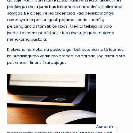
galvoje, kad ir patys turite kažką pasiūlyti kredito teikėjui, nes
priešingu atveju jums bus taikomos standartinės skolinimosi
sąlygos. Be abejo, reikia akcentuoti, kad besiskolinantys
asmenys taip pat turi gauti pajamas, kurios nebūtų
peržengiančios tam tikros ribos. Kredito teikėjai privalo
įvertinti asmens padėtį net ir tuo atveju, jeigu suteikiama
nemokama paskola.
Kiekviena nemokama paskola gali būti suteikiama tik tuomet,
kai kreditingumo vertinimo procedūra parodo, jog asmuo yra
patikimas ir finansiškai pajėgus.
Asmenims,