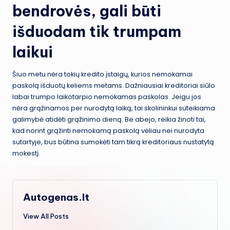
bendrovės, gali būti
išduodam tik trumpam
laikui
Šiuo metu nėra tokių kredito įstaigų, kurios nemokamai
paskolą išduotų keliems metams. Dažniausiai kreditoriai siūlo
labai trumpo laikotarpio nemokamas paskolas. Jeigu jos
nėra grąžinamos per nurodytą laiką, tai skolininkui suteikiama
galimybė atidėti grąžinimo dieną. Be abejo, reikia žinoti tai,
kad norint grąžinti nemokamą paskolą vėliau nei nurodyta
sutartyje, bus būtina sumokėti tam tikrą kreditoriaus nustatytą
mokestį.
Autogenas.lt
View All Posts