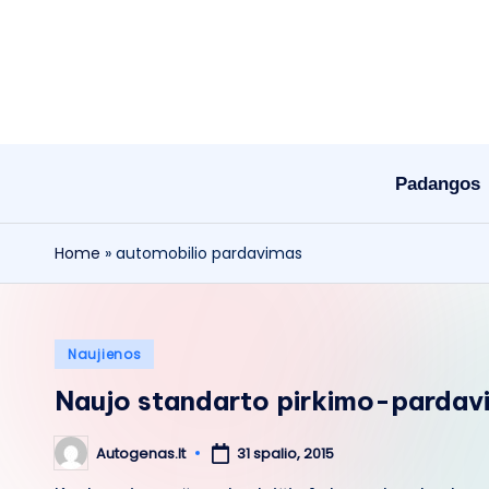
Skip
to
content
Padangos
Home
»
automobilio pardavimas
Posted
Naujienos
in
Naujo standarto pirkimo-pardavi
Autogenas.lt
31 spalio, 2015
Posted
by