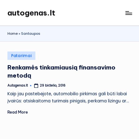
autogenas.lt
Skip
to
content
Home
»
Santaupos
Posted
Patarimai
in
Renkamės tinkamiausią finansavimo
metodą
Autogenas.lt
29 birželio, 2016
Posted
by
Kaip jau pastebėjote, automobilio pirkimas gali būti labai
įvairūs: atsiskaitoma turimais pinigais, perkama lizingu ar…
Read More