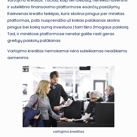
vartojimo kreditus. Tačiau, kaip ten bebūtų, nereikia nuvertinti
ir sutelktinio finansavimo platformose esančių pasiūlymų.
Kiekvienas kredito teikėjas, kuris skolina pinigus per minėtas
platformas, pats nusprendžia už kokias palūkanas skolins
pinigus bei kokią sumą investuos į tam tikro žmogaus paskolą.
Tad, ir minėtose platformose neretai galite rasti geras
greitųjų paskolų palūkanas.
Vartojimo kreditas nemokamai nėra suteikiamas neaiškiems
asmenims.
vartojimo kreditas