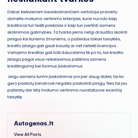
Dabar kiekvienam besiskolinančiam vartotojui pravartu
domėtis mokumo vertinimo kriterijais, kurie nurodo kaip
kreditoriai turi teikti paskolas ir kaip turi įvertinti asmens
skolinimosi galimybes. Ta tvarka jiems netgi draudžia skolinti
pinigus kai kuriems žmonėms, o pažeidus tokias taisykles,
kredito įstaiga gali gauti baudą ar net netekti licencijos.
Vartojimo kreditas gali būti išduodama tik po to, kai kredito
įstaiga pagal visus reikalavimus patikrina asmens
kreditingumą bei turimus įsiskolinimus.
Jeigu asmens turimi įsiskolinimai yra per daug dideli, tai ko
gero paskolų bendrovė negalės paskolinti pinigų. Nes tai jau
pažeistų dar kitą mokumo vertinimo nuostatuose esančią
taisyklę.
Autogenas.lt
View All Posts