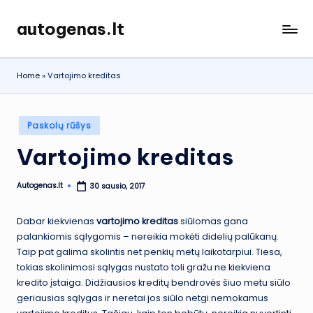
autogenas.lt
Skip
to
content
Home
»
Vartojimo kreditas
Posted
Paskolų rūšys
in
Vartojimo kreditas
Autogenas.lt
30 sausio, 2017
Posted
by
Dabar kiekvienas
vartojimo kreditas
siūlomas gana
palankiomis sąlygomis – nereikia mokėti didelių palūkanų.
Taip pat galima skolintis net penkių metų laikotarpiui. Tiesa,
tokias skolinimosi sąlygas nustato toli gražu ne kiekviena
kredito įstaiga. Didžiausios kreditų bendrovės šiuo metu siūlo
geriausias sąlygas ir neretai jos siūlo netgi nemokamus