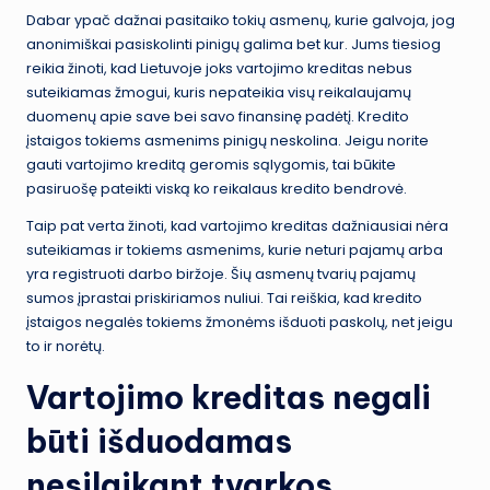
Dabar ypač dažnai pasitaiko tokių asmenų, kurie galvoja, jog
anonimiškai pasiskolinti pinigų galima bet kur. Jums tiesiog
reikia žinoti, kad Lietuvoje joks vartojimo kreditas nebus
suteikiamas žmogui, kuris nepateikia visų reikalaujamų
duomenų apie save bei savo finansinę padėtį. Kredito
įstaigos tokiems asmenims pinigų neskolina. Jeigu norite
gauti vartojimo kreditą geromis sąlygomis, tai būkite
pasiruošę pateikti viską ko reikalaus kredito bendrovė.
Taip pat verta žinoti, kad vartojimo kreditas dažniausiai nėra
suteikiamas ir tokiems asmenims, kurie neturi pajamų arba
yra registruoti darbo biržoje. Šių asmenų tvarių pajamų
sumos įprastai priskiriamos nuliui. Tai reiškia, kad kredito
įstaigos negalės tokiems žmonėms išduoti paskolų, net jeigu
to ir norėtų.
Vartojimo kreditas negali
būti išduodamas
nesilaikant tvarkos