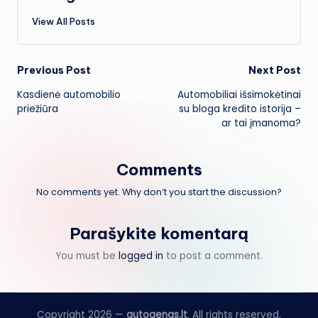
View All Posts
Post
Previous Post
Next Post
Kasdienė automobilio
Automobiliai išsimokėtinai
navigation
priežiūra
su bloga kredito istorija –
ar tai įmanoma?
Comments
No comments yet. Why don’t you start the discussion?
Parašykite komentarą
You must be
logged in
to post a comment.
Copyright 2026 —
autogenas.lt
. All rights reserved.