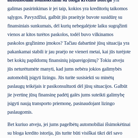
galimas pasirinkimas ir jei taip, kokios yra kreditorių taikomos
sąlygos. Pavyzdžiui, galbūt jūs praeityje buvote susidūrę su
finansiniais sunkumais, dėl kurių nebegalėjote laiku sugrąžinti
vienos ar kitos turėtos paskolos, todėl buvo vilkinamos
paskolos grąžinimo įmokos? Tačiau dabartinė jūsų situacija yra
pakankamai stabili ir jau praėjo ne vieneri metai, kai jūs turėjote
bet kokių papildomų finansinių įsipareigojimų? Tokiu atveju
jūs neturėtumėte manyti, kad jums nebėra jokios galimybės
automobilį įsigyti lizingu. Jūs turite susisiekti su minėtų
paslaugų teikėjais ir pasikonsultuoti dėl jūsų situacijos. Galbūt
jie įvertinę jūsų finansinę padėtį galės jums suteikti galimybę
įsigyti naują transporto priemonę, pasinaudojant lizingo
paslaugomis.
Bet kuriuo atveju, jei jums pagelbėtų automobiliai išsimokėtinai
su bloga kredito istorija, jūs turite būti visiškai tikri dėl savo