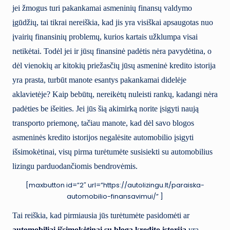
jei žmogus turi pakankamai asmeninių finansų valdymo
įgūdžių, tai tikrai nereiškia, kad jis yra visiškai apsaugotas nuo
įvairių finansinių problemų, kurios kartais užklumpa visai
netikėtai. Todėl jei ir jūsų finansinė padėtis nėra pavydėtina, o
dėl vienokių ar kitokių priežasčių jūsų asmeninė kredito istorija
yra prasta, turbūt manote esantys pakankamai didelėje
aklavietėje? Kaip bebūtų, nereikėtų nuleisti rankų, kadangi nėra
padėties be išeities. Jei jūs šią akimirką norite įsigyti naują
transporto priemonę, tačiau manote, kad dėl savo blogos
asmeninės kredito istorijos negalėsite automobilio įsigyti
išsimokėtinai, visų pirma turėtumėte susisiekti su automobilius
lizingu parduodančiomis bendrovėmis.
[maxbutton id=”2″ url=”https://autolizingu.lt/paraiska-
automobilio-finansavimui/” ]
Tai reiškia, kad pirmiausia jūs turėtumėte pasidomėti ar
automobiliai išsimokėtinai su bloga kredito istorija
yra