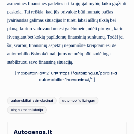
asmeninės finansinės padėties ir tikrųjų galimybių laiku grąžinti
paskolą. Tai reiškia, kad jūs privalote būti numatę pačias
įvairiausias galimas situacijas ir turėti labai aiškų tikslą bei
planą, kuriuo vadovaudamiesi galėtumėte judėti pirmyn, kartu
išvengiant bet kokių papildomų finansinių sunkumų. Todėl jei
šių svarbių finansinių aspektų nepamiršite kreipdamiesi dėl
automobilio išsimokėtinai, jums neturėtų būti sudėtinga
stabilizuoti savo finansinę situaciją.
[maxbutton id=”2″ url=”https://autolizingu.lt/paraiska-
automobilio-finansavimui/” ]
Tags:
automobiliai issimoketinai
automobilių lizingas
bloga kredito istorija
Autogenas.lt