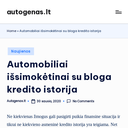
autogenas.lt
Skip
to
content
Home
»
Automobiliai išsimokėtinai su bloga kredito istorija
Posted
Naujienos
in
Automobiliai
išsimokėtinai su bloga
kredito istorija
Autogenas.lt
No Comments
30 sausio, 2020
Posted
by
Ne kiekvienas žmogus gali pasigirti puikia finansine situacija ir
tikrai ne kiekvieno asmeninė kredito istorija yra teigiama. Net