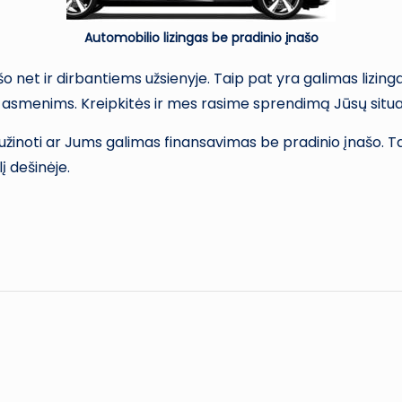
Automobilio lizingas be pradinio įnašo
o net ir dirbantiems užsienyje. Taip pat yra galimas lizinga
asmenims. Kreipkitės ir mes rasime sprendimą Jūsų situac
 sužinoti ar Jums galimas finansavimas be pradinio įnašo. 
 dešinėje.