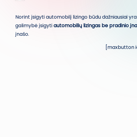
by
Norint įsigyti automobilį lizingo būdu dažniausiai yr
galimybė įsigyti
automobilių lizingas be pradinio įn
įnašo.
[maxbutton id