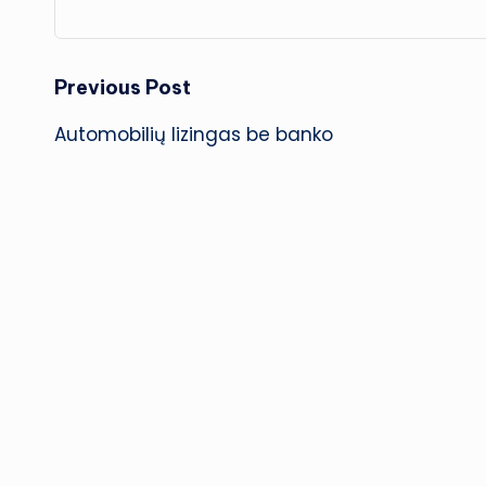
Post
Previous Post
Automobilių lizingas be banko
navigation