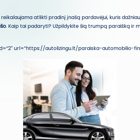
a reikalaujama atlikti pradinį įnašą pardavėjui, kuris dažni
ašo
. Kaip tai padaryti? Užpildykite šią trumpą paraišką ir
=”2″ url=”https://autolizingu.lt/paraiska-automobilio-fi