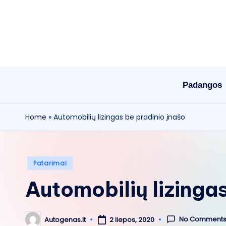
Skip
to
content
Padangos
Home
»
Automobilių lizingas be pradinio įnašo
Posted
Patarimai
in
Automobilių lizinga
No Comment
Autogenas.lt
2 liepos, 2020
Posted