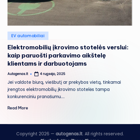
Posted
EV automobiliai
in
Elektromobilių įkrovimo stotelės verslui:
kaip paruošti parkavimo aikštelę
klientams ir darbuotojams
Autogenas.lt
4 rugsėjo, 2025
Posted
by
Jei valdote biurą, viešbutį ar prekybos vietą, tinkamai
įrengtos elektromobilių įkrovimo stotelės tampa
konkurenciniu pranašumu.…
Read More
Copyright 2026 —
autogenas.lt
. All rights reserved.