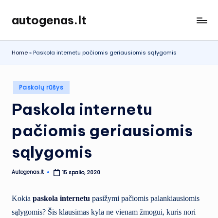
autogenas.lt
Skip
to
content
Home
»
Paskola internetu pačiomis geriausiomis sąlygomis
Posted
Paskolų rūšys
in
Paskola internetu
pačiomis geriausiomis
sąlygomis
Autogenas.lt
15 spalio, 2020
Posted
by
Kokia
paskola internetu
pasižymi pačiomis palankiausiomis
sąlygomis? Šis klausimas kyla ne vienam žmogui, kuris nori