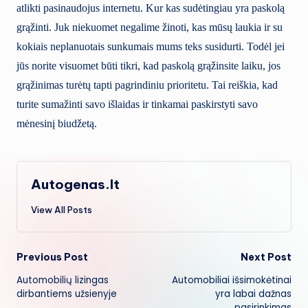
atlikti pasinaudojus internetu. Kur kas sudėtingiau yra paskolą
grąžinti. Juk niekuomet negalime žinoti, kas mūsų laukia ir su
kokiais neplanuotais sunkumais mums teks susidurti. Todėl jei
jūs norite visuomet būti tikri, kad paskolą grąžinsite laiku, jos
grąžinimas turėtų tapti pagrindiniu prioritetu. Tai reiškia, kad
turite sumažinti savo išlaidas ir tinkamai paskirstyti savo
mėnesinį biudžetą.
Autogenas.lt
View All Posts
Post
Previous Post
Next Post
Automobilių lizingas
Automobiliai išsimokėtinai
navigation
dirbantiems užsienyje
yra labai dažnas
pasirinkimas