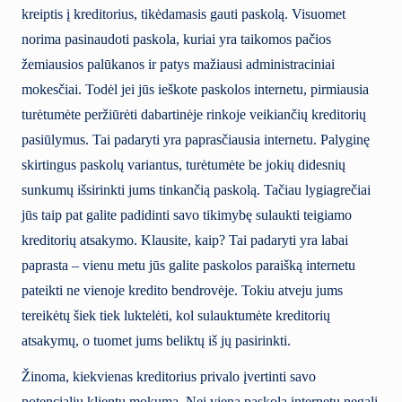
kreiptis į kreditorius, tikėdamasis gauti paskolą. Visuomet
norima pasinaudoti paskola, kuriai yra taikomos pačios
žemiausios palūkanos ir patys mažiausi administraciniai
mokesčiai. Todėl jei jūs ieškote paskolos internetu, pirmiausia
turėtumėte peržiūrėti dabartinėje rinkoje veikiančių kreditorių
pasiūlymus. Tai padaryti yra paprasčiausia internetu. Palyginę
skirtingus paskolų variantus, turėtumėte be jokių didesnių
sunkumų išsirinkti jums tinkančią paskolą. Tačiau lygiagrečiai
jūs taip pat galite padidinti savo tikimybę sulaukti teigiamo
kreditorių atsakymo. Klausite, kaip? Tai padaryti yra labai
paprasta – vienu metu jūs galite paskolos paraišką internetu
pateikti ne vienoje kredito bendrovėje. Tokiu atveju jums
tereikėtų šiek tiek luktelėti, kol sulauktumėte kreditorių
atsakymų, o tuomet jums beliktų iš jų pasirinkti.
Žinoma, kiekvienas kreditorius privalo įvertinti savo
potencialių klientų mokumą. Nei viena paskola internetu negali