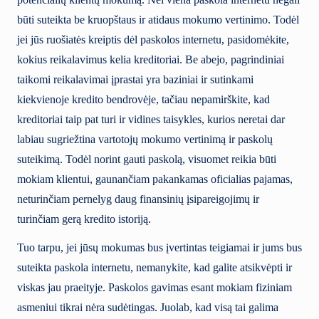
būti suteikta be kruopštaus ir atidaus mokumo vertinimo. Todėl
jei jūs ruošiatės kreiptis dėl paskolos internetu, pasidomėkite,
kokius reikalavimus kelia kreditoriai. Be abejo, pagrindiniai
taikomi reikalavimai įprastai yra baziniai ir sutinkami
kiekvienoje kredito bendrovėje, tačiau nepamirškite, kad
kreditoriai taip pat turi ir vidines taisykles, kurios neretai dar
labiau sugriežtina vartotojų mokumo vertinimą ir paskolų
suteikimą. Todėl norint gauti paskolą, visuomet reikia būti
mokiam klientui, gaunančiam pakankamas oficialias pajamas,
neturinčiam pernelyg daug finansinių įsipareigojimų ir
turinčiam gerą kredito istoriją.
Tuo tarpu, jei jūsų mokumas bus įvertintas teigiamai ir jums bus
suteikta paskola internetu, nemanykite, kad galite atsikvėpti ir
viskas jau praeityje. Paskolos gavimas esant mokiam fiziniam
asmeniui tikrai nėra sudėtingas. Juolab, kad visą tai galima