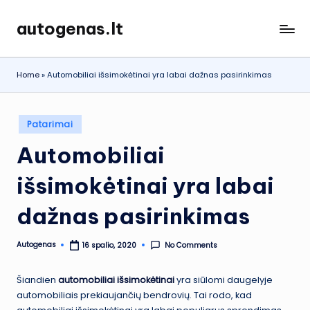
autogenas.lt
Skip
to
content
Home
»
Automobiliai išsimokėtinai yra labai dažnas pasirinkimas
Posted
Patarimai
in
Automobiliai
išsimokėtinai yra labai
dažnas pasirinkimas
Autogenas
No Comments
16 spalio, 2020
Posted
by
Šiandien
automobiliai išsimokėtinai
yra siūlomi daugelyje
automobiliais prekiaujančių bendrovių. Tai rodo, kad