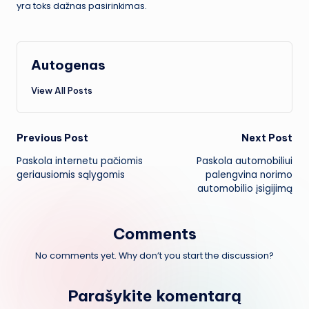
yra toks dažnas pasirinkimas.
Autogenas
View All Posts
Post
Previous Post
Next Post
Paskola internetu pačiomis
Paskola automobiliui
navigation
geriausiomis sąlygomis
palengvina norimo
automobilio įsigijimą
Comments
No comments yet. Why don’t you start the discussion?
Parašykite komentarą