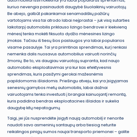
automobiliai išsimokėtinai yra labai populiarus sprendimas,
kuriuo nevengia pasinaudoti daugybė šiuolaikinių vairuotojų.
Be abejo, galbūt pakankamai senamadiškų pažiūrų
vartotojams visa tai atrodo labai neįprastai – juk visą sutarties
laikotarpį automobilis priklauso lizingo bendrovei ir kiekvieną
mėnesį tenka mokėti fiksuoto dydžio mėnesines lizingo
įmokas. Tačiau iš tiesų šios paslaugos yra labai populiarios
visame pasaulyje. Tai yra priimtinas sprendimas, kurį renkasi
nemenka dalis nuosavus automobilius vairuoti norinčių
žmonių. Be to, vis daugiau vairuotojų supranta, kad naujo
automobilio eksploatavimas yra kur kas efektyvesnis
sprendimas, kuris pasižymi gerokai mažesnėmis
papildomomis išlaidomis. Priešingu atveju, kai yra įsigyjamas
senesnių gamybos metų automobilis, labai dažnai
vairuotojams tenka investuoti į brangiai kainuojantį remontą,
kuris padidina bendras eksploatacines išlaidas ir sukelia
daugybę kitų nepatogumų.
Taigi, jei jūs nusprendėte įsigyti naują automobilį ir nenorite
naudoti savo asmeninių santaupų arba tiesiog neturite
reikalingos pinigų sumos naujai transporto priemonei – galite