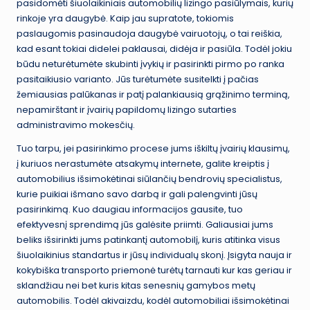
pasidomėti šiuolaikiniais automobilių lizingo pasiūlymais, kurių
rinkoje yra daugybė. Kaip jau supratote, tokiomis
paslaugomis pasinaudoja daugybė vairuotojų, o tai reiškia,
kad esant tokiai didelei paklausai, didėja ir pasiūla. Todėl jokiu
būdu neturėtumėte skubinti įvykių ir pasirinkti pirmo po ranka
pasitaikiusio varianto. Jūs turėtumėte susitelkti į pačias
žemiausias palūkanas ir patį palankiausią grąžinimo terminą,
nepamirštant ir įvairių papildomų lizingo sutarties
administravimo mokesčių.
Tuo tarpu, jei pasirinkimo procese jums iškiltų įvairių klausimų,
į kuriuos nerastumėte atsakymų internete, galite kreiptis į
automobilius išsimokėtinai siūlančių bendrovių specialistus,
kurie puikiai išmano savo darbą ir gali palengvinti jūsų
pasirinkimą. Kuo daugiau informacijos gausite, tuo
efektyvesnį sprendimą jūs galėsite priimti. Galiausiai jums
beliks išsirinkti jums patinkantį automobilį, kuris atitinka visus
šiuolaikinius standartus ir jūsų individualų skonį. Įsigyta nauja ir
kokybiška transporto priemonė turėtų tarnauti kur kas geriau ir
sklandžiau nei bet kuris kitas senesnių gamybos metų
automobilis. Todėl akivaizdu, kodėl automobiliai išsimokėtinai