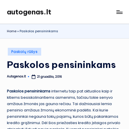
autogenas.lt
Skip
to
content
Home
»
Paskolos pensininkams
Posted
Paskolų rūšys
in
Paskolos pensininkams
Autogenas.lt
21 gruodžio, 2016
Posted
by
Paskolos pensininkams
internetu taip pat aktualios kaip ir
kitiems besiskolinantiems asmenims, tačiau tokie senyvo
amžiaus žmonės jas gauna rečiau. Tai dažniausiai lemia
pensinio amžiaus žmonių ekonominė padėtis. Kai kurie
pensininkai negauna tokių pajamų, kurios būtų pakankamos
kredito grąžinimui. Dėl šios priežasties kredito įstaigos privalo