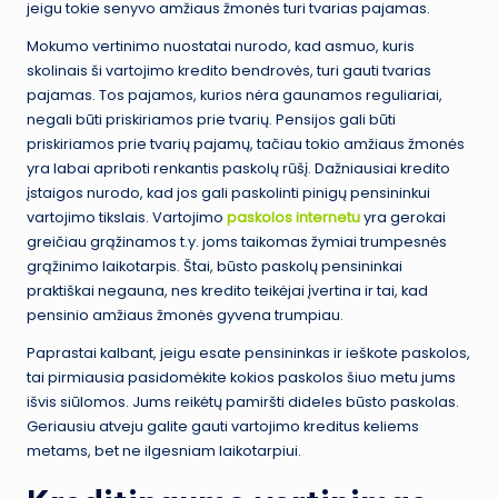
jeigu tokie senyvo amžiaus žmonės turi tvarias pajamas.
Mokumo vertinimo nuostatai nurodo, kad asmuo, kuris
skolinais ši vartojimo kredito bendrovės, turi gauti tvarias
pajamas. Tos pajamos, kurios nėra gaunamos reguliariai,
negali būti priskiriamos prie tvarių. Pensijos gali būti
priskiriamos prie tvarių pajamų, tačiau tokio amžiaus žmonės
yra labai apriboti renkantis paskolų rūšį. Dažniausiai kredito
įstaigos nurodo, kad jos gali paskolinti pinigų pensininkui
vartojimo tikslais. Vartojimo
paskolos internetu
yra gerokai
greičiau grąžinamos t.y. joms taikomas žymiai trumpesnės
grąžinimo laikotarpis. Štai, būsto paskolų pensininkai
praktiškai negauna, nes kredito teikėjai įvertina ir tai, kad
pensinio amžiaus žmonės gyvena trumpiau.
Paprastai kalbant, jeigu esate pensininkas ir ieškote paskolos,
tai pirmiausia pasidomėkite kokios paskolos šiuo metu jums
išvis siūlomos. Jums reikėtų pamiršti dideles būsto paskolas.
Geriausiu atveju galite gauti vartojimo kreditus keliems
metams, bet ne ilgesniam laikotarpiui.