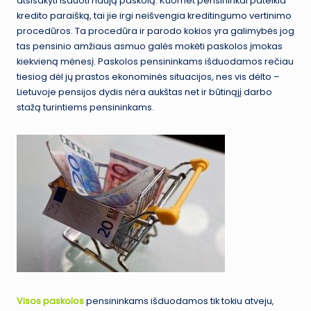
atsisakyti išduoti naują paskolą. Kuomet pensininkai pateikia
kredito paraišką, tai jie irgi neišvengia kreditingumo vertinimo
procedūros. Ta procedūra ir parodo kokios yra galimybės jog
tas pensinio amžiaus asmuo galės mokėti paskolos įmokas
kiekvieną mėnesį. Paskolos pensininkams išduodamos rečiau
tiesiog dėl jų prastos ekonominės situacijos, nes vis dėlto –
Lietuvoje pensijos dydis nėra aukštas net ir būtinąjį darbo
stažą turintiems pensininkams.
Visos paskolos
pensininkams išduodamos tik tokiu atveju,