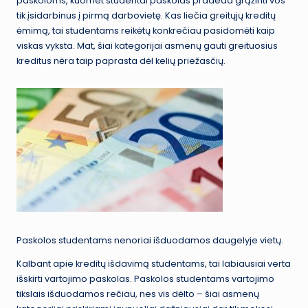
paskoloms, kuomet studentai paskolas pradeda grąžinti vos
tik įsidarbinus į pirmą darbovietę. Kas liečia greitųjų kreditų
ėmimą, tai studentams reikėtų konkrečiau pasidomėti kaip
viskas vyksta. Mat, šiai kategorijai asmenų gauti greituosius
kreditus nėra taip paprasta dėl kelių priežasčių.
Paskolos studentams nenoriai išduodamos daugelyje vietų.
Kalbant apie kreditų išdavimą studentams, tai labiausiai verta
išskirti vartojimo paskolas. Paskolos studentams vartojimo
tikslais išduodamos rečiau, nes vis dėlto – šiai asmenų