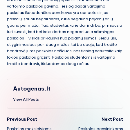
vartojimo paskolos gavimo. Tiesiog dabar vartojimo
paskolas išduodančios bendrovės yra apribotos ir jos
paskolų išduoti negali tiems, kurie negauna pajamų ar jų
gauna per mažai. Tad, studentai, kurie dar ir dirba, pirmiausia
turi suvokti, kad bet koks darbas negarantuoja sėkmingos
paskolos – viskas priklausys nuo pajamų sumos. Jeigu jūsų
atlyginimas bus per daug mažas, tai be abejo, kad kredito
bendrovė jums paskolos neišduos, nes tiesiog neturėsite kaip
tokios paskolos grąžinti. Paskolos studentams iš vartojimo
kredito bendrovių išduodamos daug rečiau.
Autogenas.lt
View All Posts
Post
Previous Post
Next Post
Paskolos moksleiviams
Paskolos pensininkams