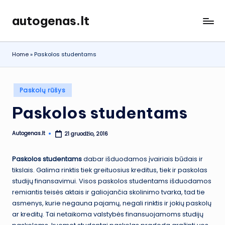
autogenas.lt
Skip
to
content
Home
»
Paskolos studentams
Posted
Paskolų rūšys
in
Paskolos studentams
Autogenas.lt
21 gruodžio, 2016
Posted
by
Paskolos studentams
dabar išduodamos įvairiais būdais ir
tikslais. Galima rinktis tiek greituosius kreditus, tiek ir paskolas
studijų finansavimui. Visos paskolos studentams išduodamos
remiantis teisės aktais ir galiojančia skolinimo tvarka, tad tie
asmenys, kurie negauna pajamų, negali rinktis ir jokių paskolų
ar kreditų. Tai netaikoma valstybės finansuojamoms studijų