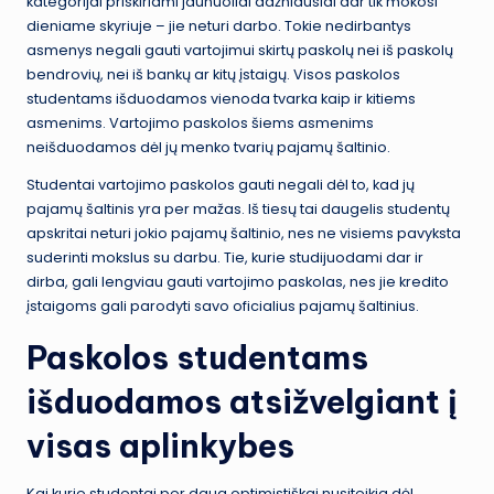
kategorijai priskiriami jaunuoliai dažniausiai dar tik mokosi
dieniame skyriuje – jie neturi darbo. Tokie nedirbantys
asmenys negali gauti vartojimui skirtų paskolų nei iš paskolų
bendrovių, nei iš bankų ar kitų įstaigų. Visos paskolos
studentams išduodamos vienoda tvarka kaip ir kitiems
asmenims. Vartojimo paskolos šiems asmenims
neišduodamos dėl jų menko tvarių pajamų šaltinio.
Studentai vartojimo paskolos gauti negali dėl to, kad jų
pajamų šaltinis yra per mažas. Iš tiesų tai daugelis studentų
apskritai neturi jokio pajamų šaltinio, nes ne visiems pavyksta
suderinti mokslus su darbu. Tie, kurie studijuodami dar ir
dirba, gali lengviau gauti vartojimo paskolas, nes jie kredito
įstaigoms gali parodyti savo oficialius pajamų šaltinius.
Paskolos studentams
išduodamos atsižvelgiant į
visas aplinkybes
Kai kurie studentai per daug optimistiškai nusiteikia dėl