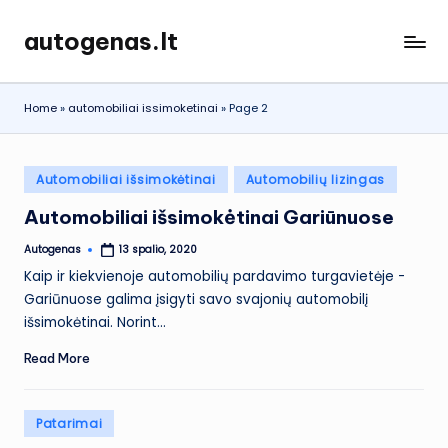
autogenas.lt
Skip
to
content
Home
»
automobiliai issimoketinai
»
Page 2
Posted
Automobiliai išsimokėtinai
Automobilių lizingas
in
Automobiliai išsimokėtinai Gariūnuose
Autogenas
13 spalio, 2020
Posted
by
Kaip ir kiekvienoje automobilių pardavimo turgavietėje -
Gariūnuose galima įsigyti savo svajonių automobilį
išsimokėtinai. Norint…
Read More
Posted
Patarimai
in