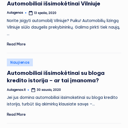
Automobiliai išsimokėtinai Vilniuje
Autogenas
13 spalio, 2020
Posted
by
Norite įsigyti automobilį Vilniuje? Puiku! Automobilių lizingą
Vilniuje siūlo daugelis prekybininkų. Galima pirkti tiek naują,
…
Read More
Posted
Naujienos
in
Automobiliai išsimokėtinai su bloga
kredito istorija – ar tai įmanoma?
Autogenas.lt
30 sausio, 2020
Posted
by
Jei jus domina automobiliai išsimokėtinai su bloga kredito
istorija, turbūt šią akimirką klausiate savęs –…
Read More