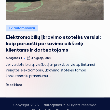
Posted
EV automobiliai
in
Elektromobilių įkrovimo stotelės verslui:
kaip paruošti parkavimo aikštelę
klientams ir darbuotojams
Autogenas.lt
4 rugsėjo, 2025
Posted
by
Jei valdote biurą, viešbutį ar prekybos vietą, tinkamai
įrengtos elektromobilių įkrovimo stotelės tampa
konkurenciniu pranašumu.…
Read More
Copyright 2026 —
autogenas.lt
. All rights reserved.