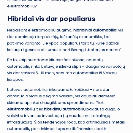
elektromobiliu?
Hibridai vis dar populiarūs
Nepaisant elektromobilių augimo,
hibridiniai automobiliai
vis
dar dominuoja tarp pirkėjų, ieškančių ekonomiško, bet
patikimo varianto. Jie ypač populiarūs tarp tų, kurie dažnai
keliauja ilgesnius atstumus ir nori išvengti „baterijos nerimo“.
Be to, kaip nurodoma kituose šaltiniuose, naudotų
automobilių rinka Lietuvoje išlieka stipri – dauguma vairuotojų
vis dar renkasi 5–10 metų senumo automobilius iš Vakarų
Europos.
Lietuvos automobilių rinka pamažu keičiasi – nors dar
dominuoja vidaus degimo varikliai, vis daugiau dėmesio
skiriama aplinkai draugiškiems sprendimams. Tiek
elektromobilių
, tiek
hibridinių automobilių
paklausa auga, o
valstybė ir verslas investuoja į jų naudojimui reikalingą
infrastruktūrą. Šios tendencijos rodo, kad artimiausiais metais
automobilių pasirinkimas taps ne tik finansiniu, bet ir