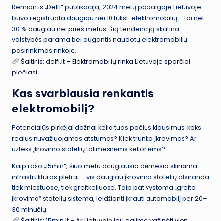
Remiantis „Delfi“ publikacija, 2024 metų pabaigoje Lietuvoje
buvo registruota daugiau nei 10 tūkst. elektromobilių – tai net
30 % daugiau nei prieš metus. Šią tendenciją skatina
valstybės parama bei augantis naudotų elektromobilių
pasirinkimas rinkoje.
Šaltinis: delfi.lt – Elektromobilių rinka Lietuvoje sparčiai
plečiasi
Kas svarbiausia renkantis
elektromobilį?
Potencialūs pirkėjai dažnai kelia tuos pačius klausimus: koks
realus nuvažiuojamas atstumas? Kiek trunka įkrovimas? Ar
užteks įkrovimo stotelių tolimesnėms kelionėms?
Kaip rašo „15min“, šiuo metu daugiausia dėmesio skiriama
infrastruktūros plėtrai – vis daugiau įkrovimo stotelių atsiranda
tiek miestuose, tiek greitkeliuose. Taip pat vystoma „greito
įkrovimo“ stotelių sistema, leidžianti įkrauti automobilį per 20–
30 minučių.
Šaltinis: 15min.lt –
Ar Lietuvoje jau galima važinėti vien