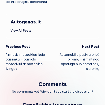
aplinkosauginiu sprendimu.
Autogenas.lt
View All Posts
Post
Previous Post
Next Post
Pirmasis motociklas: kaip
Automobilio patikra prieš
navigation
pasirinkti – paskola
pirkimą – išmintinga
motociklui ar motociklo
apsauga nuo nemalonių
lizingas
siurprizų
Comments
No comments yet. Why don’t you start the discussion?