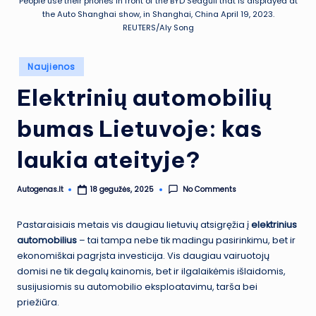
People use their phones in front of the BYD Seagull that is displayed at
the Auto Shanghai show, in Shanghai, China April 19, 2023.
REUTERS/Aly Song
Posted
Naujienos
in
Elektrinių automobilių
bumas Lietuvoje: kas
laukia ateityje?
Autogenas.lt
No Comments
18 gegužės, 2025
Posted
by
Pastaraisiais metais vis daugiau lietuvių atsigręžia į
elektrinius
automobilius
– tai tampa nebe tik madingu pasirinkimu, bet ir
ekonomiškai pagrįsta investicija. Vis daugiau vairuotojų
domisi ne tik degalų kainomis, bet ir ilgalaikėmis išlaidomis,
susijusiomis su automobilio eksploatavimu, tarša bei
priežiūra.