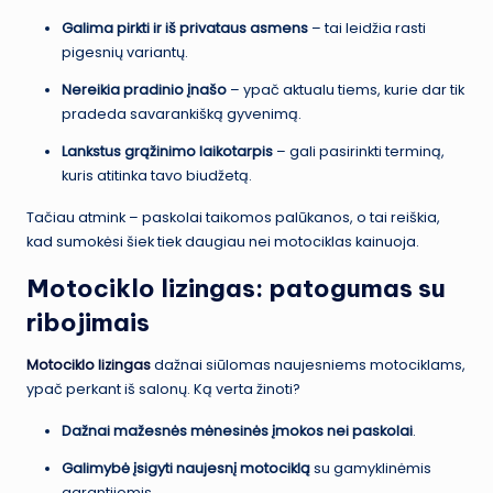
Galima pirkti ir iš privataus asmens
– tai leidžia rasti
pigesnių variantų.
Nereikia pradinio įnašo
– ypač aktualu tiems, kurie dar tik
pradeda savarankišką gyvenimą.
Lankstus grąžinimo laikotarpis
– gali pasirinkti terminą,
kuris atitinka tavo biudžetą.
Tačiau atmink – paskolai taikomos palūkanos, o tai reiškia,
kad sumokėsi šiek tiek daugiau nei motociklas kainuoja.
Motociklo lizingas: patogumas su
ribojimais
Motociklo lizingas
dažnai siūlomas naujesniems motociklams,
ypač perkant iš salonų. Ką verta žinoti?
Dažnai mažesnės mėnesinės įmokos nei paskolai
.
Galimybė įsigyti naujesnį motociklą
su gamyklinėmis
garantijomis.