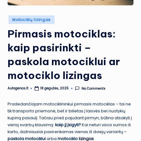
Posted
Motociklų lizingas
in
Pirmasis motociklas:
kaip pasirinkti –
paskola motociklui ar
motociklo lizingas
Autogenas.lt
No Comments
18 gegužės, 2025
Posted
by
Pradedančiajam motociklininkui pirmasis motociklas – tai ne
tik transporto priemonė, bet ir bilietas į laisvės bei nuotykių
kupiną pasaulį. Tačiau prieš pajudant pirmyn, būtina atsakyti į
vieną svarbų klausimą:
kaip jį įsigyti?
Kai neturi visos sumos iš
karto, dažniausiai pasirenkamas vienas iš dviejų variantų –
paskola motociklui
arba
motociklo
lizingas
.