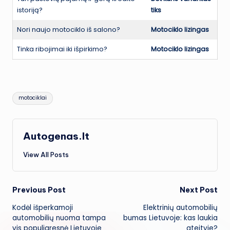
istoriją?
tiks
Nori naujo motociklo iš salono?
Motociklo lizingas
Tinka ribojimai iki išpirkimo?
Motociklo lizingas
Tags:
motociklai
Autogenas.lt
View All Posts
Post
Previous Post
Next Post
Kodėl išperkamoji
Elektrinių automobilių
navigation
automobilių nuoma tampa
bumas Lietuvoje: kas laukia
vis populiaresnė Lietuvoje
ateityje?