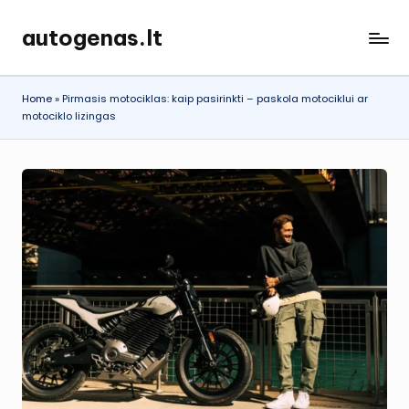
autogenas.lt
Skip
to
content
Home
»
Pirmasis motociklas: kaip pasirinkti – paskola motociklui ar
motociklo lizingas