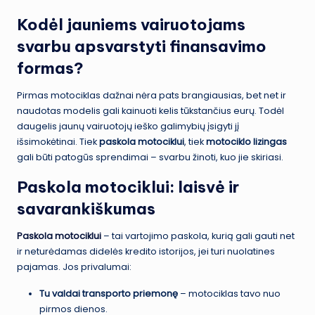
Kodėl jauniems vairuotojams
svarbu apsvarstyti finansavimo
formas?
Pirmas motociklas dažnai nėra pats brangiausias, bet net ir
naudotas modelis gali kainuoti kelis tūkstančius eurų. Todėl
daugelis jaunų vairuotojų ieško galimybių įsigyti jį
išsimokėtinai. Tiek
paskola motociklui
, tiek
motociklo lizingas
gali būti patogūs sprendimai – svarbu žinoti, kuo jie skiriasi.
Paskola motociklui: laisvė ir
savarankiškumas
Paskola motociklui
– tai vartojimo paskola, kurią gali gauti net
ir neturėdamas didelės kredito istorijos, jei turi nuolatines
pajamas. Jos privalumai:
Tu valdai transporto priemonę
– motociklas tavo nuo
pirmos dienos.