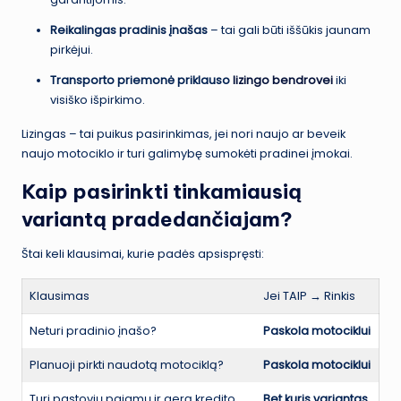
Reikalingas pradinis įnašas
– tai gali būti iššūkis jaunam
pirkėjui.
Transporto priemonė priklauso
lizingo bendrovei
iki
visiško išpirkimo.
Lizingas – tai puikus pasirinkimas, jei nori naujo ar beveik
naujo motociklo ir turi galimybę sumokėti pradinei įmokai.
Kaip pasirinkti tinkamiausią
variantą pradedančiajam?
Štai keli klausimai, kurie padės apsispręsti:
Klausimas
Jei TAIP → Rinkis
Neturi pradinio įnašo?
Paskola motociklui
Planuoji pirkti naudotą motociklą?
Paskola motociklui
Turi pastovių pajamų ir gerą kredito
Bet kuris variantas